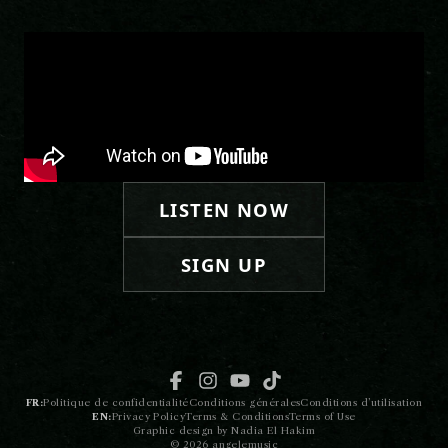
LISTEN NOW
SIGN UP
FR:
Politique de confidentialité
Conditions générales
Conditions d’utilisation
EN:
Privacy Policy
Terms & Conditions
Terms of Use
Graphic design by Nadia El Hakim
© 2026 angelemusic